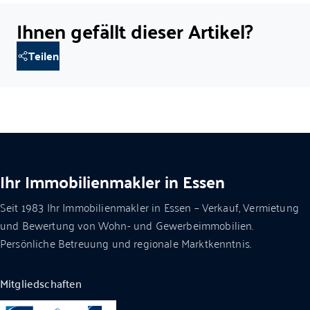
Teilen Sie diesen Artikel in sozialen Medien oder per E-Mail
Ihnen gefällt dieser Artikel?
Teilen
Ihr Immobilienmakler in Essen
Seit 1983 Ihr Immobilienmakler in Essen – Verkauf, Vermietung
und Bewertung von Wohn- und Gewerbeimmobilien.
Persönliche Betreuung und regionale Marktkenntnis.
Mitgliedschaften