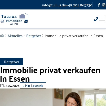
Zum Hauptinhalt springen
info@tullius.de
+49 201 865730
Zum Fuß springen
Aktuelles
Ratgeber
Immobilie privat verkaufen in Essen
Ratgeber
Immobilie privat verkaufen
in Essen
28.04.2026
2 Min. Lesezeit