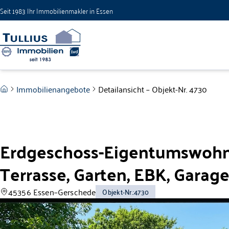
Zum Hauptinhalt springen
Seit 1983 Ihr Immobilienmakler in Essen
Zum Fuß springen
Immobilienangebote
Detailansicht – Objekt-Nr. 4730
Erdgeschoss-Eigentumswohn
Terrasse, Garten, EBK, Garag
45356 Essen–Gerschede
Objekt-Nr.
:
4730