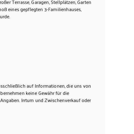
er Terrasse, Garagen, Stellplätzen, Garten
oß eines gepflegten 3-Familienhauses,
urde.
mit modernen Markengeräten ausgestattet
zu entspannten Stunden im Freien ein und
ochwertige Markise sorgt für angenehmen
schließlich auf Informationen, die uns von
übernehmen keine Gewähr für die
meoffice
er Angaben. Irrtum und Zwischenverkauf oder
ng und ein harmonisches Wohnambiente
äre.
fgang Tullius Immobilien eine Käufer-
wSt.
en Kaufpreis. Dieses Exposé ist eine
uch an warmen Sommertagen.