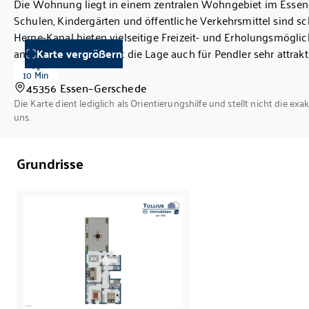
Die Wohnung liegt in einem zentralen Wohngebiet im Essener
Vorinformation, als Rechtsgrundlage gilt allein 
Schulen, Kindergärten und öffentliche Verkehrsmittel sind sc
• Heizung
Herne-Kanal bieten vielseitige Freizeit- und Erholungsmögli
Fußbodenheizung, im Kinderzimmer und Sc
an die A42 und A40 ist die Lage auch für Pendler sehr attrakt
Karte vergrößern
10 Min
45356 Essen–Gerschede
Die Karte dient lediglich als Orientierungshilfe und stellt nicht die exa
uns.
Grundrisse