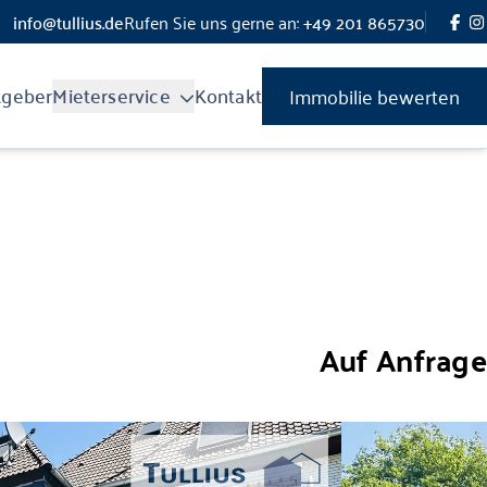
info@tullius.de
Rufen Sie uns gerne an:
+49 201 865730
tgeber
Mieterservice
Kontakt
Immobilie bewerten
Auf Anfrage