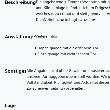
Beschreibung
Die angebotene 3-Zimmer-Wohnung mit groß
und Klimaanlage befindet sich im Erdgesch
welches 1920 erbaut und stetig renoviert w
Die Wohnfläche beträgt ca. 129 m².
• Hochwertige Einbauküche
Ausstattung
• Weitere Infos:
Die offene und stilvolle Einbauküche ist 
– 1 Doppelgarage mit elektrischem Tor
• Große Terrasse (ca. 65 m²) mit Markise
– 1 Einzelgarage mit elektrischem Tor
Die außergewöhnlich große Terrasse lädt 
– weitere Stellplätze
erweitert den Wohnraum erheblich. Eine h
– Garten
Schatten und Witterungsschutz.
Sonstiges
Alle Angaben sind ohne Gewähr und basieren aus
– Kellerräume
unserem Auftraggeber übermittelt wurden. Wir 
– Hobbyraum im Keller, ideal nutzbar als Ho
• Großzügiger Wohn- und Essbereich
Vollständigkeit, Richtigkeit und Aktualität dies
- Klimaanlage
Helle Räume, eine moderne Raumaufteilu
Zwischenvermietung vorbehalten.
schaffen eine besondere Wohlfühlatmosph
Der Käufer zahlt im Erfolgsfall an die Firma Wol
Maklerprovision in Höhe von 3,57 % inkl. 19 % M
• Klimaanlage
Lage
Die Provision errechnet sich aus dem beurkundet
Für ein stets angenehmes Raumklima – a