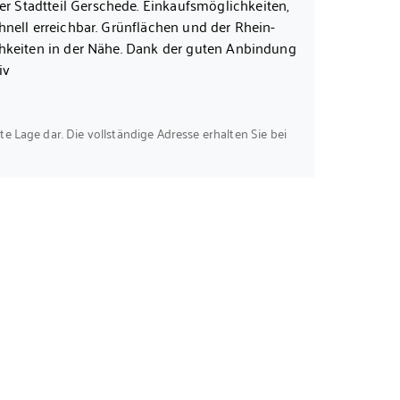
 Stadtteil Gerschede. Einkaufsmöglichkeiten,
der notariell abgeschlossene Kaufvertrag.
hnell erreichbar. Grünflächen und der Rhein-
chkeiten in der Nähe. Dank der guten Anbindung
hlafzimmer sind Heizkörper
iv
kte Lage dar. Die vollständige Adresse erhalten Sie bei