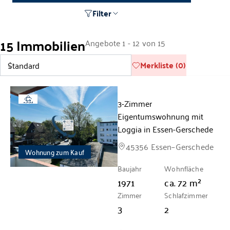
Filter
15 Immobilien
Angebote 1 - 12 von 15
Merkliste (0)
3-Zimmer
360°
Eigentumswohnung mit
Loggia in Essen-Gerschede
45356 Essen–Gerschede
Wohnung zum Kauf
Baujahr
Wohnfläche
1971
ca.
72
m²
Zimmer
Schlafzimmer
3
2