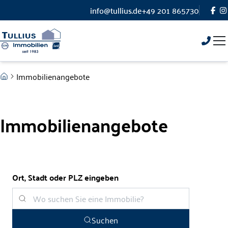
Zum Hauptinhalt springen
info@tullius.de
+49 201 865730
Zum Fuß springen
Immobilienangebote
Immobilienangebote
Ort, Stadt oder PLZ eingeben
Suchen