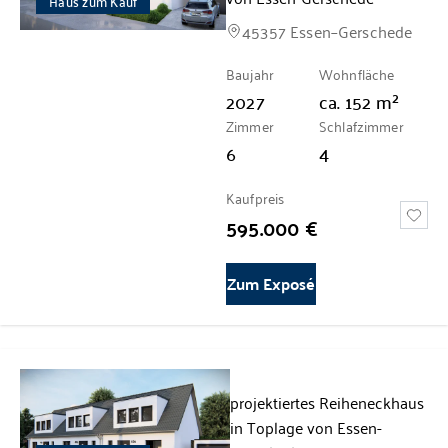
Haus zum Kauf
45357 Essen–Gerschede
Baujahr
Wohnfläche
2027
ca.
152
m²
Zimmer
Schlafzimmer
6
4
Kaufpreis
595.000 €
Zum Exposé
projektiertes Reiheneckhaus
in Toplage von Essen-