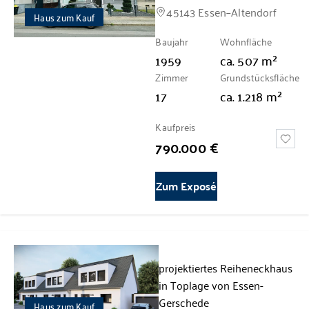
45143 Essen–Altendorf
Haus zum Kauf
Baujahr
Wohnfläche
1959
ca.
507
m²
Zimmer
Grundstücksfläche
17
ca.
1.218
m²
Kaufpreis
790.000 €
Zum Exposé
projektiertes Reiheneckhaus
in Toplage von Essen-
Gerschede
Haus zum Kauf