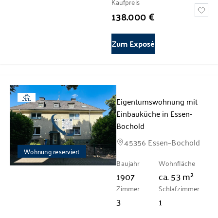
Kaufpreis
138.000 €
Zum Exposé
Eigentumswohnung mit
360°
Einbauküche in Essen-
Bochold
45356 Essen–Bochold
Wohnung reserviert
Baujahr
Wohnfläche
1907
ca.
53
m²
Zimmer
Schlafzimmer
3
1