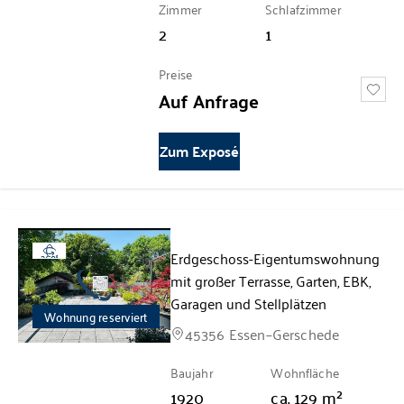
Zimmer
Schlafzimmer
2
1
Preise
Auf Anfrage
Zum Exposé
Erdgeschoss-Eigentumswohnung
360°
mit großer Terrasse, Garten, EBK,
Garagen und Stellplätzen
Wohnung reserviert
45356 Essen–Gerschede
Baujahr
Wohnfläche
1920
ca.
129
m²