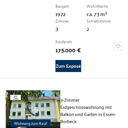
Baujahr
Wohnfläche
1972
ca.
73
m²
Zimmer
Schlafzimmer
3
2
Kaufpreis
175.000 €
Zum Exposé
3-Zimmer
360°
Erdgeschosswohnung mit
Balkon und Garten in Essen-
Borbeck
Wohnung zum Kauf