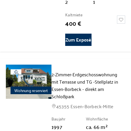
2
1
Kaltmiete
400 €
Zum Exposé
2-Zimmer-Erdgeschosswohnung
360°
mit Terrasse und TG -Stellplatz in
Essen-Borbeck - direkt am
Wohnung reserviert
Schloßpark
45355 Essen–Borbeck-Mitte
Baujahr
Wohnfläche
1997
ca.
66
m²