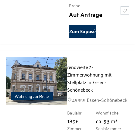
Preise
Auf Anfrage
Zum Exposé
renovierte 2-
Zimmerwohnung mit
Stellplatz in Essen-
Schönebeck
Wohnung zur Miete
45355 Essen–Schönebeck
Baujahr
Wohnfläche
1896
ca.
53
m²
Zimmer
Schlafzimmer