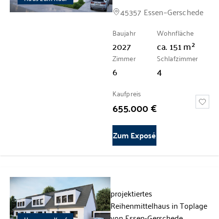
45357 Essen–Gerschede
Baujahr
Wohnfläche
2027
ca.
151
m²
Zimmer
Schlafzimmer
6
4
Kaufpreis
655.000 €
Zum Exposé
projektiertes
Reihenmittelhaus in Toplage
von Essen-Gerschede