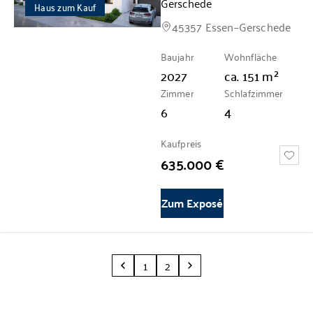
Gerschede
Haus zum Kauf
45357 Essen–Gerschede
Baujahr
Wohnfläche
2027
ca.
151
m²
Zimmer
Schlafzimmer
6
4
Kaufpreis
635.000 €
Zum Exposé
1
2